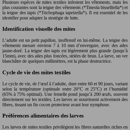
Plusieurs espèces de mites textiles infestent les vêtements, mais les
plus courantes sont la teigne des vêtements (*Tineola bisselliella*) et
la teigne des tapis (*Trichophaga tapetzella*). Il est essentiel de les
identifier pour adapter la stratégie de lutte.
Identification visuelle des mites
L’adulte est un petit papillon, inoffensif en lui-même. La teigne des
vêtements mesure environ 7 à 10 mm d’envergure, avec des ailes
jaune-doré. La teigne des tapis est légèrement plus grande (jusqu’à
15mm), avec des ailes plus foncées, striées de brun. La larve, un ver
blanchâtre de quelques millimètres, est la phase destructrice.
Cycle de vie des mites textiles
Le cycle de vie, de l’œuf à l’adulte, dure entre 60 et 90 jours, variant
selon la température (optimale entre 20°C et 25°C) et l’humidité
(65% à 75% optimal). Une femelle pond jusqu’à 200 œufs, souvent
directement sur les textiles. Les larves se nourrissent activement des
fibres, tissant un fin cocon protecteur avant leur nymphose.
Préférences alimentaires des larves
Les larves de mites textiles privilégient les fibres naturelles riches en