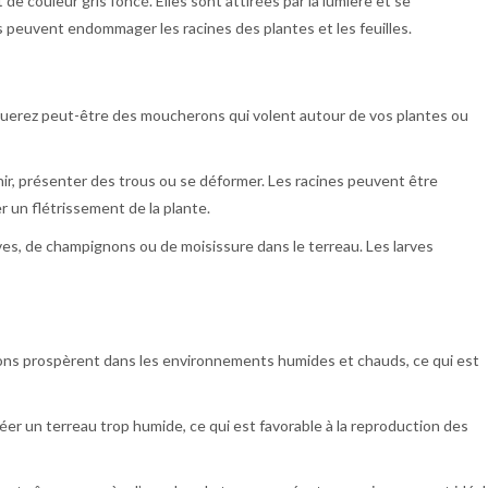
e couleur gris foncé. Elles sont attirées par la lumière et se
s peuvent endommager les racines des plantes et les feuilles.
uerez peut-être des moucherons qui volent autour de vos plantes ou
nir, présenter des trous ou se déformer. Les racines peuvent être
 un flétrissement de la plante.
rves, de champignons ou de moisissure dans le terreau. Les larves
ns prospèrent dans les environnements humides et chauds, ce qui est
éer un terreau trop humide, ce qui est favorable à la reproduction des