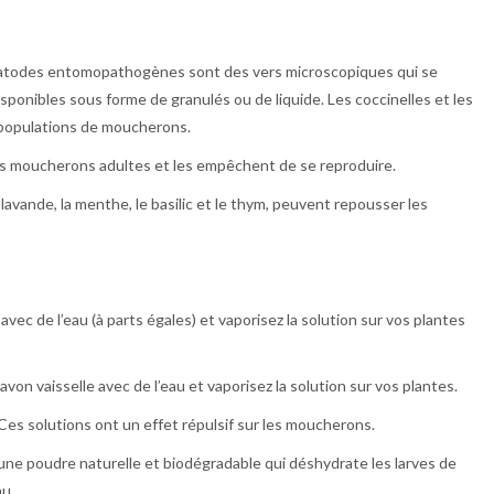
todes entomopathogènes sont des vers microscopiques qui se
sponibles sous forme de granulés ou de liquide. Les coccinelles et les
 populations de moucherons.
es moucherons adultes et les empêchent de se reproduire.
lavande, la menthe, le basilic et le thym, peuvent repousser les
vec de l’eau (à parts égales) et vaporisez la solution sur vos plantes
von vaisselle avec de l’eau et vaporisez la solution sur vos plantes.
Ces solutions ont un effet répulsif sur les moucherons.
une poudre naturelle et biodégradable qui déshydrate les larves de
au.