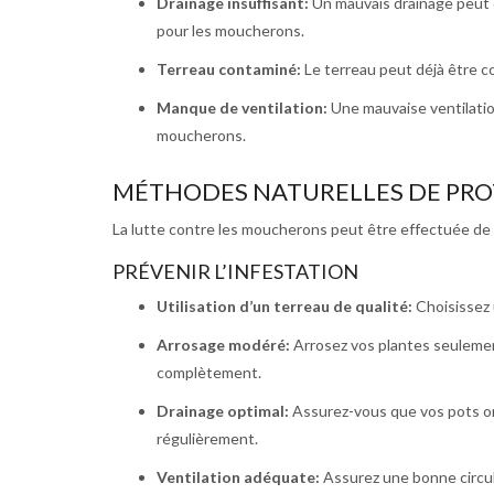
Drainage insuffisant:
Un mauvais drainage peut 
pour les moucherons.
Terreau contaminé:
Le terreau peut déjà être 
Manque de ventilation:
Une mauvaise ventilatio
moucherons.
MÉTHODES NATURELLES DE PR
La lutte contre les moucherons peut être effectuée de
PRÉVENIR L’INFESTATION
Utilisation d’un terreau de qualité:
Choisissez 
Arrosage modéré:
Arrosez vos plantes seulement
complètement.
Drainage optimal:
Assurez-vous que vos pots on
régulièrement.
Ventilation adéquate:
Assurez une bonne circul