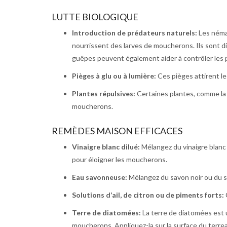
LUTTE BIOLOGIQUE
Introduction de prédateurs naturels:
Les néma
nourrissent des larves de moucherons. Ils sont di
guêpes peuvent également aider à contrôler les
Pièges à glu ou à lumière:
Ces pièges attirent l
Plantes répulsives:
Certaines plantes, comme la 
moucherons.
REMÈDES MAISON EFFICACES
Vinaigre blanc dilué:
Mélangez du vinaigre blanc a
pour éloigner les moucherons.
Eau savonneuse:
Mélangez du savon noir ou du sa
Solutions d’ail, de citron ou de piments forts:
Terre de diatomées:
La terre de diatomées est 
moucherons. Appliquez-la sur la surface du terre