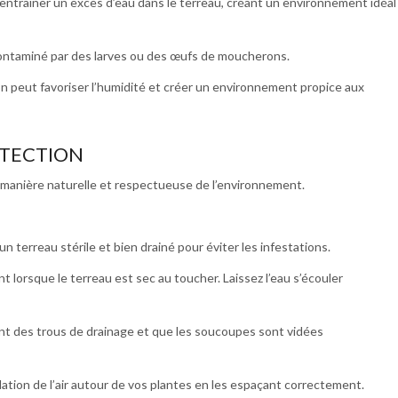
entraîner un excès d’eau dans le terreau, créant un environnement idéal
contaminé par des larves ou des œufs de moucherons.
n peut favoriser l’humidité et créer un environnement propice aux
OTECTION
 manière naturelle et respectueuse de l’environnement.
un terreau stérile et bien drainé pour éviter les infestations.
 lorsque le terreau est sec au toucher. Laissez l’eau s’écouler
t des trous de drainage et que les soucoupes sont vidées
ation de l’air autour de vos plantes en les espaçant correctement.