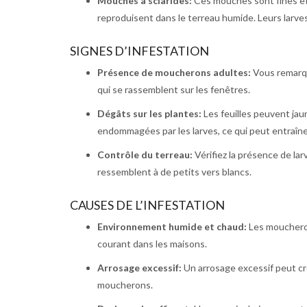
Mouches à sciarides:
Ces mouches sont fines et d
reproduisent dans le terreau humide. Leurs larve
SIGNES D’INFESTATION
Présence de moucherons adultes:
Vous remarq
qui se rassemblent sur les fenêtres.
Dégâts sur les plantes:
Les feuilles peuvent jau
endommagées par les larves, ce qui peut entraîner
Contrôle du terreau:
Vérifiez la présence de la
ressemblent à de petits vers blancs.
CAUSES DE L’INFESTATION
Environnement humide et chaud:
Les mouchero
courant dans les maisons.
Arrosage excessif:
Un arrosage excessif peut cr
moucherons.