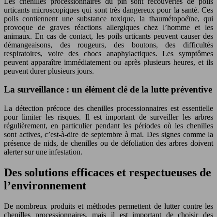
Les chenilles processionnaires du pin sont recouvertes de poils
urticants microscopiques qui sont très dangereux pour la santé. Ces
poils contiennent une substance toxique, la thaumétopoéïne, qui
provoque de graves réactions allergiques chez l’homme et les
animaux. En cas de contact, les poils urticants peuvent causer des
démangeaisons, des rougeurs, des boutons, des difficultés
respiratoires, voire des chocs anaphylactiques. Les symptômes
peuvent apparaître immédiatement ou après plusieurs heures, et ils
peuvent durer plusieurs jours.
La surveillance : un élément clé de la lutte préventive
La détection précoce des chenilles processionnaires est essentielle
pour limiter les risques. Il est important de surveiller les arbres
régulièrement, en particulier pendant les périodes où les chenilles
sont actives, c’est-à-dire de septembre à mai. Des signes comme la
présence de nids, de chenilles ou de défoliation des arbres doivent
alerter sur une infestation.
Des solutions efficaces et respectueuses de
l’environnement
De nombreux produits et méthodes permettent de lutter contre les
chenilles processionnaires, mais il est important de choisir des